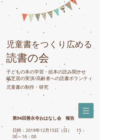
児童書をつくり広める
読書の会
子どもの本の学習・絵本の読み聞かせ
紙芝居の実演/高齢者への読書ボランティ
ア
​児童書の制作・研究
第94回善永寺おはなし会 報告
日時：2019年12月15日（日） 15：
00～16：00