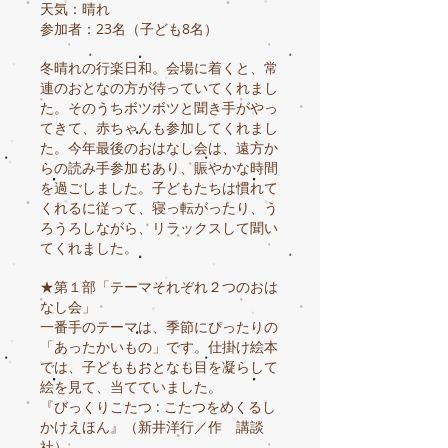
天気：晴れ
参加者：23名（子ども8名）
冬晴れの行楽日和。会場に着くと、常
連のおとなの方が待っていてくれまし
た。そのうちボツボツと聞き手がやっ
てきて、赤ちゃんも参加してくれまし
た。今年最後のおはなし会は、遠方か
らの読み手参加もあり、賑やかな時間
を過ごしました。子どもたちは慣れて
くれるに従って、寝っ転がったり、う
ろうろしながら、リラックスして聞い
てくれました。
★第１部「テーマそれぞれ２つのおは
なし会」
一番手のテーマは、季節にぴったりの
「あったかいもの」です。仕掛け絵本
では、子どももおとなも目を凝らして
絵を見て、当てていました。
『びっくりこたつ : こたつをめくるし
かけえほん』（新井洋行／作 講談
社）