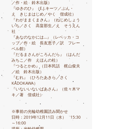
／作・絵 鈴木出版）
『ゆきのひ』（E.J.キーツ／ぶん・
え きじまはじめ／やく 偕成社）
『わがままくまさん』（ねじめしょう
いち／さく 高畠那生／え そうえん
社
『あなのなかには…』（レベッカ・コ
ッブ／作・絵 長友恵子／訳 フレー
ベル館）
『だるまさんがころんだら』（はんだ
みちこ／作 えほんの杜）
『つるとかめ』（日本民話 梶山俊夫
／絵 鈴木出版）
『むれ』（ひろたあきら／さく
KADOKAWA）
『いないいないばあさん』（佐々木マ
キ／著 偕成社）
※事前の光輪幼稚園読み聞かせ
日時：2019年12月11日（水） 15:30
～16:00
場所：光輪幼稚園