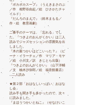
『ポカポカスープ』（うえきまさのぶ
／作 相野谷由起／絵 ひさかたチャ
イルド）
『だんろのまえで』（鈴木まもる／
作・絵 教育画劇）
二番手のテーマは、「忘れる」でし
た。『つきよのおんがくかい』は二人
読みでジャズセッションの雰囲気を出
しました。
『木の葉つかいはどこいった？』（ピ
ーナ・イラーチェ／作 マリア・モヤ
／絵 小川文／訳 きじとら出版）
『つきよのおんがくかい』（山下洋輔
／文 柚木沙弥郎／絵 福音館書店）
…二人読み
★第２部「おはなしいっぱい、おはな
し会」
読み手も聞き手も多かったので、次々
に読みました。
『まほうつかいとねこ』（せなけいこ