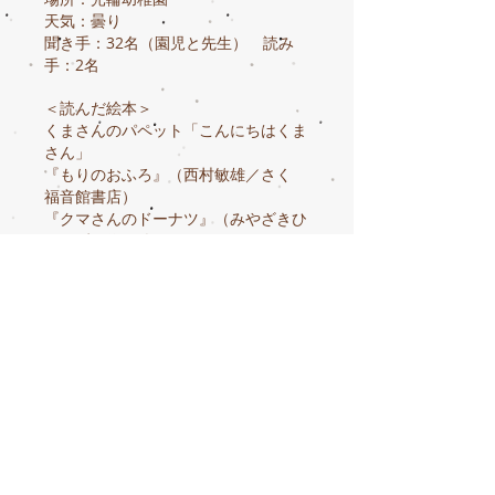
天気：曇り
聞き手：32名（園児と先生） 読み
手：2名
＜読んだ絵本＞
くまさんのパペット「こんにちはくま
さん」
『もりのおふろ』（西村敏雄／さく
福音館書店）
『クマさんのドーナツ』（みやざきひ
ろかず／作・絵 ひかりのくに）
『ゆきだるまはよるがすき!』（キャ
ラリン・ビーナー／ぶん マーク・ビ
ーナー／え せなあいこ／やく 評論
社）
手遊び「ゆきだるま」
『きちょうめんななまけもの』（ねじ
め正一／詩 村上康成／絵 教育画
劇）
紙芝居『はじめてのかさじぞう』（小
田切信二／絵 教育画劇）
『いやいやにゃんこ』（ひがしくんぺ