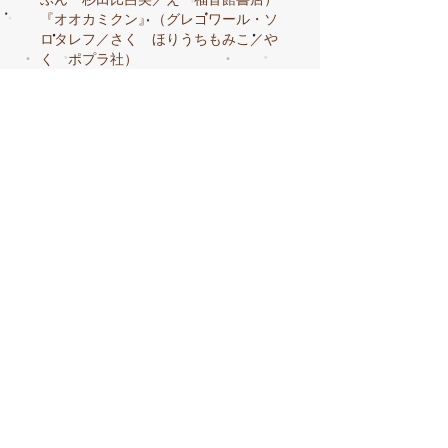
『オオカミクン』（グレゴワール・ソ
ロタレフ／さく ほりうちもみこ／や
く ポプラ社）
『よるのおさんぽ』（リリー・ロスコ
ウ／ぶん デイヴィッド・ウォーカー
／え 福本友美子／やく 岩崎書店）
『わたしのて』（ジーン・ホルゼンタ
ーラー／ぶん ナンシー・タフリ／
え はるみこうへい／やく 童話館出
版）
『いま、なんさい？』（ひがしちから
／作 ＢＬ出版）
＜今後の予定＞
第92回 2019年10月13日（日）
15:00～16:00
第93回 2019年11月10日（日）
15:00～16:00
第94回 2019年12月15日（日）
15:00～16:00
第95回 2020年1月19日（日）