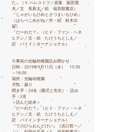
た』（Ｖ.ベレストフ／原案 阪田寛
夫／文 長新太／絵 福音館書店）
『じゃがいもひめとさつまいもひめ』
（はらぺこめがね／作・絵 鈴木出
版）
『だーれだ？』（ヒド・ファン・ヘネ
ヒテン／文・絵 たけうちとしえ／
訳 パイインターナショナル）
※事前の光輪幼稚園読み聞かせ
日時：2019年9月11日（水） 15:30
～16:00
場所：光輪幼稚園
天気：曇り
聞き手：24名（園児と先生） 読み
手：2名
＜読んだ絵本＞
『だーれだ？』（ヒド・ファン・ヘネ
ヒテン／文・絵 たけうちとしえ／
訳 パイインターナショナル）
『てのひらおんどけい』（浜口哲一／
ぶん 杉田比呂美／え 福音館書店）