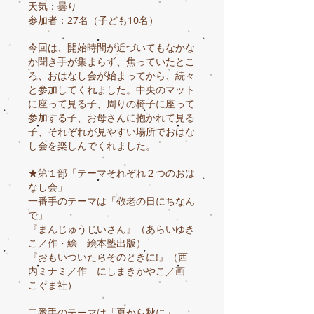
天気：曇り
参加者：27名（子ども10名）
今回は、開始時間が近づいてもなかな
か聞き手が集まらず、焦っていたとこ
ろ、おはなし会が始まってから、続々
と参加してくれました。中央のマット
に座って見る子、周りの椅子に座って
参加する子、お母さんに抱かれて見る
子、それぞれが見やすい場所でおはな
し会を楽しんでくれました。
★第１部「テーマそれぞれ２つのおは
なし会」
一番手のテーマは「敬老の日にちなん
で」
『まんじゅうじいさん』（あらいゆき
こ／作・絵 絵本塾出版）
『おもいついたらそのときに!』（西
内ミナミ／作 にしまきかやこ／画
こぐま社）
二番手のテーマは「夏から秋に」