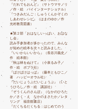
『だれでもおんど』（サトウマサノリ
／作・絵 パイインターナショナル）
『つきみだんご：しゅうくんかぞくの
しあわせレシピ』（はまのゆか／作
光村教育図書）
★第２部「おはなしいっぱい、おはな
し会」
読み手参加者が多かったので、みんな
が短めの絵本を次々と読みました。
『いいからいいから』（長谷川義史／
作 絵本館）
『秋は林をぬけて』（小泉るみ子／
作・絵 ポプラ社）
『ばけばけはっぱ』（藤本ともひこ／
著 ハッピーオウル社）
『だいじょうぶだいじょうぶ』（いと
うひろし／作・絵 講談社）
『ぞうくんのさんぽ』（なかのひろた
か／さく・え なかのまさたか／レタ
リング 福音館書店）
『だくちるだくちる：はじめてのう