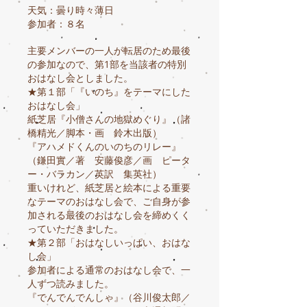
天気：曇り時々薄日
参加者：８名
主要メンバーの一人が転居のため最後
の参加なので、第1部を当該者の特別
おはなし会としました。
★第１部「『いのち』をテーマにした
おはなし会」
紙芝居『小僧さんの地獄めぐり』（諸
橋精光／脚本・画 鈴木出版）
『アハメドくんのいのちのリレー』
（鎌田實／著 安藤俊彦／画 ピータ
ー・バラカン／英訳 集英社）
重いけれど、紙芝居と絵本による重要
なテーマのおはなし会で、ご自身が参
加される最後のおはなし会を締めくく
っていただきました。
★第２部「おはなしいっぱい、おはな
し会」
参加者による通常のおはなし会で、一
人ずつ読みました。
『でんでんでんしゃ』（谷川俊太郎／