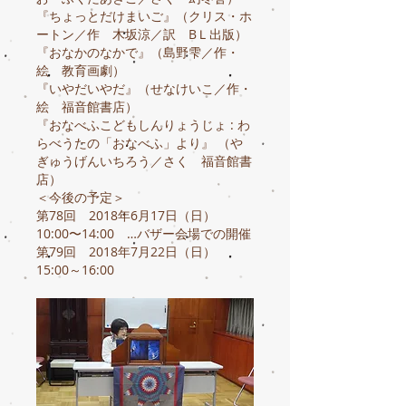
『ちょっとだけまいご』（クリス・ホ
ートン／作 木坂涼／訳 BＬ出版）
『おなかのなかで』（島野雫／作・
絵 教育画劇）
『いやだいやだ』（せなけいこ／作・
絵 福音館書店）
『おなべふこどもしんりょうじょ : わ
らべうたの「おなべふ」より』 （や
ぎゅうげんいちろう／さく 福音館書
店）
＜今後の予定＞
第78回 2018年6月17日（日）
10:00〜14:00 …バザー会場での開催
第79回 2018年7月22日（日）
15:00～16:00