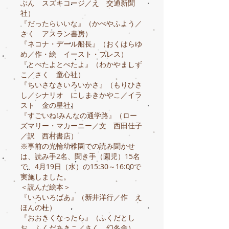
ぶん スズキコージ／え 交通新聞
社）
『だったらいいな』（かべやふよう／
さく アスラン書房）
『ネコナ・デール船長』（おくはらゆ
め／作・絵 イースト・プレス）
『とべたよとべたよ』（わかやましず
こ／さく 童心社）
『ちいさなきいろいかさ』（もりひさ
し／シナリオ にしまきかやこ／イラ
スト 金の星社）
『すごいね!みんなの通学路』（ロー
ズマリー・マカーニー／文 西田佳子
／訳 西村書店）
※事前の光輪幼稚園での読み聞かせ
は、読み手2名、聞き手（園児）15名
で、4月19日（水）の15:30～16:00で
実施しました。
＜読んだ絵本＞
『いろいろばあ』（新井洋行／作 え
ほんの杜）
『おおきくなったら』（ふくだとし
お ふくだあきこ／さく 幻冬舎）