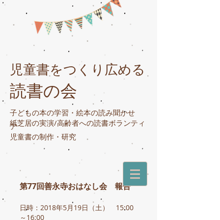
児童書をつくり広める
読書の会
子どもの本の学習・絵本の読み聞かせ
紙芝居の実演/高齢者への読書ボランティ
ア
​児童書の制作・研究
第77回善永寺おはなし会 報告
日時：2018年5月19日（土） 15:00
～16:00