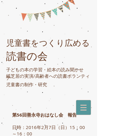
児童書をつくり広める
読書の会
子どもの本の学習・絵本の読み聞かせ
紙芝居の実演/高齢者への読書ボランティ
ア
​児童書の制作・研究
第56回善永寺おはなし会 報告
日時：2016年2月7日（日）15：00
～16：00