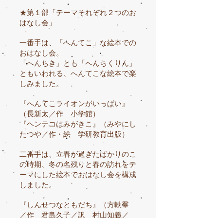
★第１部「テーマそれぞれ２つのお
はなし会」
一番手は、「へんてこ」な絵本での
おはなし会。
「へんちき」とも「へんちくりん」
ともいわれる、へんてこな絵本で楽
しみました。
『へんてこライオンがいっぱい』
（長新太／作 小学館）
『ヘンテコはみがきこ』（みやにし
たつや／作・絵 学研教育出版）
二番手は、立春が過ぎたばかりのこ
の時期、冬の名残りと春の訪れをテ
ーマにした絵本でおはなし会を構成
しました。
『しんせつなともだち』（方軼羣
／作 君島久子／訳 村山知義／