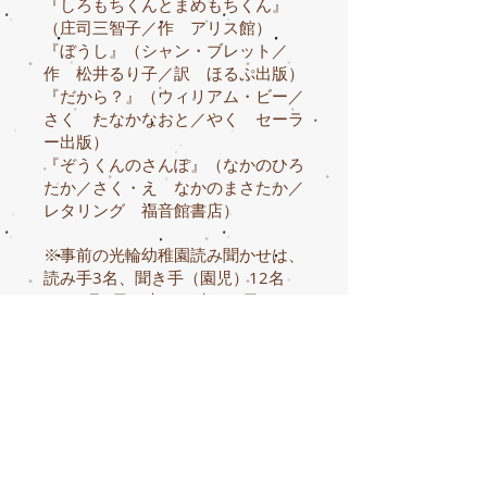
『しろもちくんとまめもちくん』
（庄司三智子／作 アリス館）
『ぼうし』（シャン・ブレット／
作 松井るり子／訳 ほるぷ出版）
『だから？』（ウィリアム・ビー／
さく たなかなおと／やく セーラ
ー出版）
『ぞうくんのさんぽ』（なかのひろ
たか／さく・え なかのまさたか／
レタリング 福音館書店）
※事前の光輪幼稚園読み聞かせは、
読み手3名、聞き手（園児）12名
で、2月4日（木）の晴れた日に
15:30から16:00で実施しました。
＜読んだ絵本＞
『おねしょのかみさま』（長谷川義
史／作 学研教育出版）
『おしくら・まんじゅう』（かがく
いひろし／さく ブロンズ新社）
『ぼくのしろくま』（さえぐさひろ