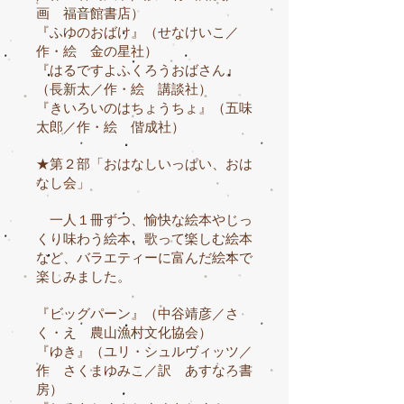
画 福音館書店）
『ふゆのおばけ』（せなけいこ／
作・絵 金の星社）
『はるですよふくろうおばさん』
（長新太／作・絵 講談社）
『きいろいのはちょうちょ』（五味
太郎／作・絵 偕成社）
★第２部「おはなしいっぱい、おは
なし会」
一人１冊ずつ、愉快な絵本やじっ
くり味わう絵本、歌って楽しむ絵本
など、バラエティーに富んだ絵本で
楽しみました。
『ビッグパーン』（中谷靖彦／さ
く・え 農山漁村文化協会）
『ゆき』（ユリ・シュルヴィッツ／
作 さくまゆみこ／訳 あすなろ書
房）