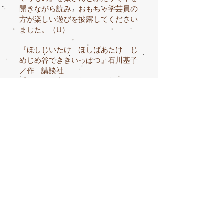
開きながら読み、おもちゃ学芸員の
方が楽しい遊びを披露してください
ました。（U）
『ほしじいたけ ほしばあたけ じ
めじめ谷でききいっぱつ』石川基子
／作 講談社
『だいじょうぶ だいじょうぶ』い
とうひろし／作・絵 講談社
ゲスト：常田メロンさん 『心がニ
コニコしちゃうもの』（みらいパブ
リッシング）