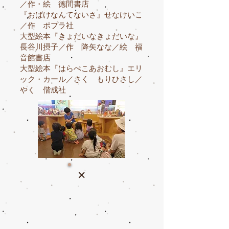
／作・絵 徳間書店
『おばけなんてないさ』せなけいこ
／作 ポプラ社
大型絵本『きょだいなきょだいな』
長谷川摂子／作 降矢なな／絵 福
音館書店
大型絵本『はらぺこあおむし』エリ
ック・カール／さく もりひさし／
やく 偕成社
×