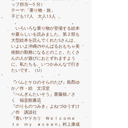
ッフ担当―5 分）
テーマ:「乗り物・旅」
子ども17人 大人13人
いろいろな乗り物が登場する絵本
や夏らしいを読みました。第２部も
大型絵本を読んでくれたSさんは、
いよいよ沖縄のやんばるおもちゃ美
術館の勤務になるとのこと。たくさ
んの人が遊びにおとずれますよう
に。私たちも、いつかみんなで行き
たいです。（U）
『バムとケロのそらのたび』島田ゆ
か／作・絵 文渓堂
『ぺんぎんたいそう』齋藤槙／さ
く 福音館書店
『のりものつみき』よねづゆうすけ
／作 講談社
『青いヤドカリ Ｗｅｌｃｏｍｅ
ｔｏ ｍｙ ｏｃｅａｎ』村上康成