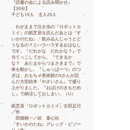
『読書の会による読み聞かせ』
【30分】
子ども19人 大人20人
わがままで泣き虫の『ロボットカ
ミイ』の紙芝居を読んだあとは『す
いかのたね』。飲み込んじゃうとど
うなるの？とハラハラするおはなし
です。『だれかな だれかな？』で
当てっこしてから、『できるか
な？ あたまからつまさきまで』で
体を動かし、『しゅっぱーつ』のつ
ぎは、おもちゃ美術館のSさんが読
んだ大型絵本『やさいさん』で盛り
上がりました。『おばけのきもだめ
し』で納涼しておしまい。（U）
紙芝居『ロボットカミイ』古田足日
／作
田畑精一／絵 童心社
『すいかのたね』グレッグ・ピゾー