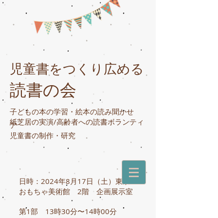
児童書をつくり広める
読書の会
子どもの本の学習・絵本の読み聞かせ
紙芝居の実演/高齢者への読書ボランティ
ア
​児童書の制作・研究
日時：2024年8
月17日（土）東京
おもちゃ美術館 2階 企画展示室
第1部 13時30分〜14時00分