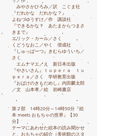
リ／作
みやさかひろみ／訳 こぐま社
『だれかな だれかな？』
よねづゆうすけ／作 講談社
『できるかな？ あたまからつまさ
きまで』
エリック・カール／さく
くどうなおこ／やく 偕成社
『しゅっぱーつ』きむらゆういち／
さく
エムナマエ／え 新日本出版
『やさいさん』ｔｕｐｅｒａ ｔｕ
ｐｅｒａ／さく 学研教育出版
『おばけのきもだめし』内田麟太郎
／文 山本孝／絵 岩崎書店
第２部 14時20分～14時50分『絵
本 meets おもちゃの世界』【30
分】
テーマにあわせた絵本の読み聞かせ
と、おもちゃの紹介（美術館のスタ