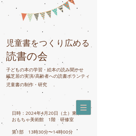
児童書をつくり広める
読書の会
子どもの本の学習・絵本の読み聞かせ
紙芝居の実演/高齢者への読書ボランティ
ア
​児童書の制作・研究
日時：2024年4
月20日（土）東京
おもちゃ美術館 1階 研修室
第1部 13時30分〜14時00分