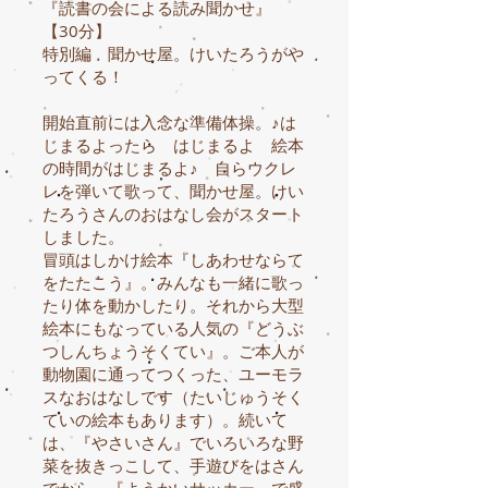
『読書の会による読み聞かせ』
【30分】
特別編 聞かせ屋。けいたろうがや
ってくる！
開始直前には入念な準備体操。♪は
じまるよったら はじまるよ 絵本
の時間がはじまるよ♪ 自らウクレ
レを弾いて歌って、聞かせ屋。けい
たろうさんのおはなし会がスタート
しました。
冒頭はしかけ絵本『しあわせならて
をたたこう』。みんなも一緒に歌っ
たり体を動かしたり。それから大型
絵本にもなっている人気の『どうぶ
つしんちょうそくてい』。ご本人が
動物園に通ってつくった、ユーモラ
スなおはなしです（たいじゅうそく
ていの絵本もあります）。続いて
は、『やさいさん』でいろいろな野
菜を抜きっこして、手遊びをはさん