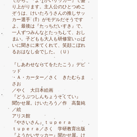
でから、『ようかいサッカー』で盛
り上がります。主人公のひとつめこ
ぞうは、けいたろうさんの推しサッ
カー選手（⁉）がモデルだそうです
よ。最後は『たっちだいすき』で、
一人ずつみんなとたっちして、おし
まい。子どもも大人も研修室いっぱ
いに聞きに来てくれて、笑顔こぼれ
るおはなし会でした。（Ｕ）
『しあわせならてをたたこう』デビ
ッド
・Ａ・カーター／さく きたむらま
さお
／やく 大日本絵画
『どうぶつしんちょうそくてい』
聞かせ屋。けいたろう／作 高畠純
／絵
アリス館
『やさいさん』ｔｕｐｅｒａ
ｔｕｐｅｒａ／さく 学研教育出版
『ようかいサッカー』聞かせ屋。け