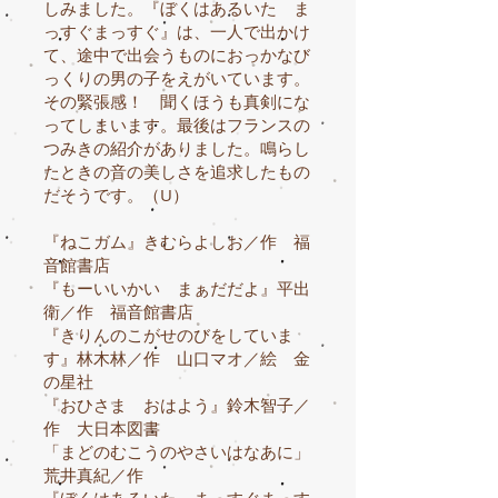
しみました。『ぼくはあるいた ま
っすぐまっすぐ』は、一人で出かけ
て、途中で出会うものにおっかなび
っくりの男の子をえがいています。
その緊張感！ 聞くほうも真剣にな
ってしまいます。最後はフランスの
つみきの紹介がありました。鳴らし
たときの音の美しさを追求したもの
だそうです。（U）
『ねこガム』きむらよしお／作 福
音館書店
『もーいいかい まぁだだよ』平出
衛／作 福音館書店
『きりんのこがせのびをしていま
す』林木林／作 山口マオ／絵 金
の星社
『おひさま おはよう』鈴木智子／
作 大日本図書
「まどのむこうのやさいはなあに」
荒井真紀／作