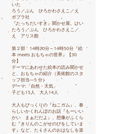
いた
ろう／ぶん ひろかわさえこ／え
ポプラ社
『たっちだいすき』聞かせ屋。けい
たろう／ぶん ひろかわさえこ／
え アリス館
第２部 14時20分～14時50分『絵
本 meets おもちゃの世界』【30
分】
テーマにあわせた絵本の読み聞かせ
と、おもちゃの紹介（美術館のスタ
ッフ担当―5 分）
テーマ:「自然・天気」
子ども15人 大人14人
大人もびっくりの『ねこガム』、春
らしいかくれんぼのお話『もーいい
かい まぁだだよ』、想像がふくら
む『きりんのこがせのびをしていま
す』など、たくさんのおはなしを楽