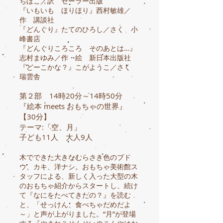
ちほこ／訳 セーラー出版
『いもいも ほりほり』西村敏雄／
作 講談社
『どんぐり』たてのひろし／さく 小
峰書店
『どんぐりころころ そのあとは…』
志村まゆみ／作・絵 新日本出版社
『どーこかな？』こがようこ／さく
瑞雲舎
第２部 14時20分～14時50分
『絵本 meets おもちゃの世界』
【30分】
テーマ:「空
、月
」
子ども11人 大人9人
木でできた大きなむらさき色のブド
ウ、カキ、洋ナシ。おもちゃ美術館ス
タッフによる、新しく入った大型の木
のおもちゃ紹介からスタートし、続け
て『なにをたべてきたの？』を読む
と、「せっけん、食べちゃだめだよ
～」と声が上がりました。“月”が登場