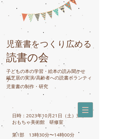
児童書をつくり広める
読書の会
子どもの本の学習・絵本の読み聞かせ
紙芝居の実演/高齢者への読書ボランティ
ア
​児童書の制作・研究
日時：2023年10月21日（土）東京
おもちゃ美術館 研修室
第1部 13時30分〜14時00分