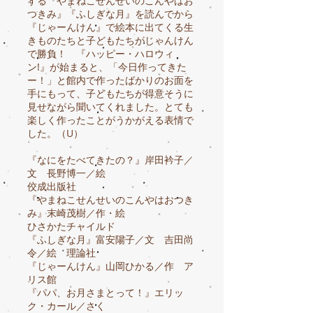
する『やまねこせんせいのこんやはお
つきみ』『ふしぎな月』を読んでから
『じゃーんけん』で絵本に出てくる生
きものたちと子どもたちがじゃんけん
で勝負！ 『ハッピー・ハロウィ
ン!』が始まると、「今日作ってきた
ー！」と館内で作ったばかりのお面を
手にもって、子どもたちが得意そうに
見せながら聞いてくれました。とても
楽しく作ったことがうかがえる表情で
した。（U）
『なにをたべてきたの？』岸田衿子／
文 長野博一／絵
佼成出版社
『やまねこせんせいのこんやはおつき
み』末崎茂樹／作・絵
ひさかたチャイルド
『ふしぎな月』富安陽子／文 吉田尚
令／絵 理論社
『じゃーんけん』山岡ひかる／作 ア
リス館
『パパ、お月さまとって！』エリッ
ク・カール／さく