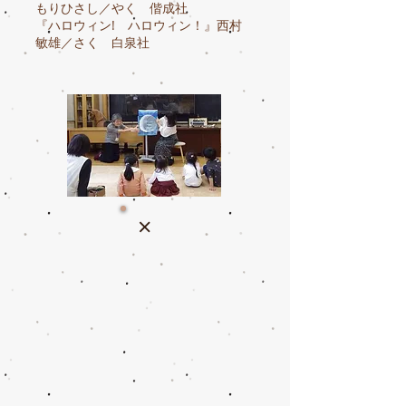
もりひさし／やく 偕成社
『ハロウィン! ハロウィン！』西村
敏雄／さく 白泉社
×