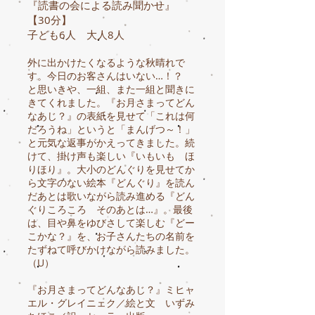
『読書の
会による読み聞かせ』
【30分】
子ども6人 大人8人
外に出かけたくなるような秋晴れで
す。今日のお客さんはいない…！？
と思いきや、一組、また一組と聞きに
きてくれました。『お月さまってどん
なあじ？』の表紙を見せて「これは何
だろうね」というと「まんげつ～！」
と元気な返事がかえってきました。続
けて、掛け声も楽しい『いもいも ほ
りほり』。大小のどんぐりを見せてか
ら文字のない絵本『どんぐり』を読ん
だあとは歌いながら読み進める『どん
ぐりころころ そのあとは…』。最後
は、目や鼻をゆびさして楽しむ『どー
こかな？』を、お子さんたちの名前を
たずねて呼びかけながら読みました。
（U）
『お月さまってどんなあじ？』ミヒャ
エル・グレイニェク／絵と文 い
ずみ